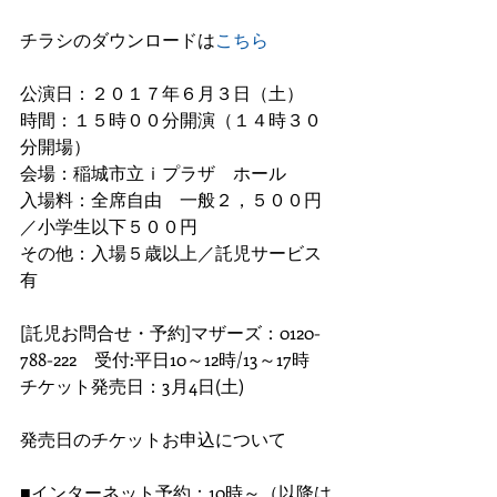
チラシのダウンロードは
こちら
公演日：２０１７年６月３日（土）
時間：１５時００分開演（１４時３０
分開場）
会場：稲城市立ｉプラザ　ホール
入場料：全席自由　一般２，５００円
／小学生以下５００円
その他：入場５歳以上／託児サービス
有
[託児お問合せ・予約]マザーズ：0120-
788-222　受付:平日10～12時/13～17時
チケット発売日：3月4日(土)
発売日のチケットお申込について
■インターネット予約：10時～（以降は