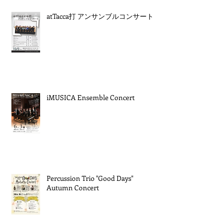
atTacca打 アンサンブルコンサート
iMUSICA Ensemble Concert
Percussion Trio "Good Days"
Autumn Concert