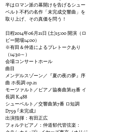
半はロマン派の幕開けを告げるシュー
ベルト不朽の名作「未完成交響曲」を
取り上げ、その真価を問う！ 
日程2014年06月21日 (土)15:00 開演（ロ
ビー開場14:00） 
※有田＆仲道によるプレトークあり
（14:30～） 
会場コンサートホール 
曲目 
メンデルスゾーン／『夏の夜の夢』序
曲 ホ長調 op.21 
モーツァルト／ピアノ協奏曲第23番 イ
長調 K.488 
シューベルト／交響曲第7番 ロ短調 
D759 ｢未完成｣ 
出演指揮：有田正広 
フォルテピアノ：仲道郁代管弦楽： 
クラシカル･プレイヤーズ東京（オリジ