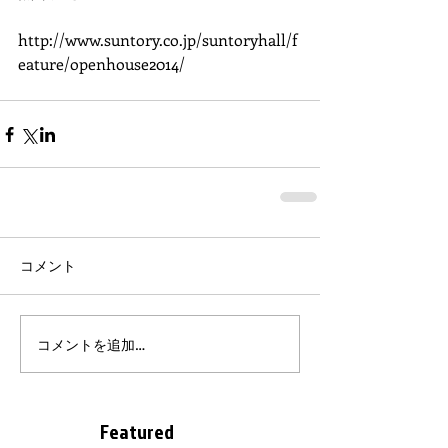
http://www.suntory.co.jp/suntoryhall/f
eature/openhouse2014/
コメント
コメントを追加…
Featured