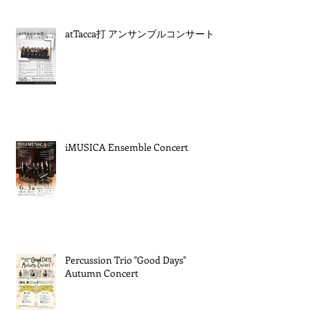
atTacca打 アンサンブルコンサート
iMUSICA Ensemble Concert
Percussion Trio "Good Days"
Autumn Concert